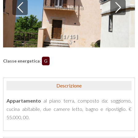
[
1
/
1
5
]
Classe energetica
:
G
Descrizione
Appartamento
al piano terra, composto da: soggiorno,
cucina abitabile, due camere letto, bagno e ripostiglio. €
55.000, 00.