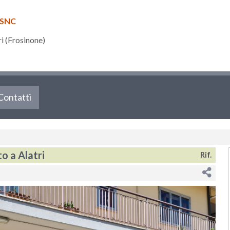
 SNC
 (Frosinone)
Contatti
o a Alatri
Rif.