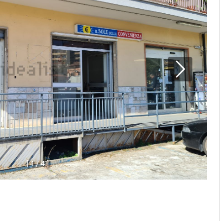
[
1
/
4
]