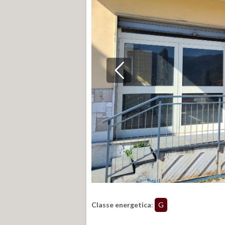
Classe energetica
:
G