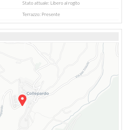
Stato attuale: Libero al rogito
Terrazzo: Presente