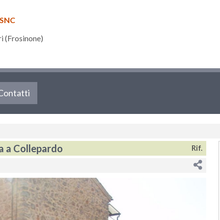
 SNC
 (Frosinone)
Contatti
a a Collepardo
Rif.