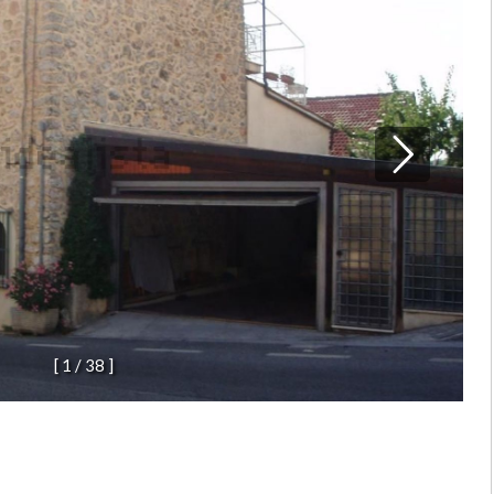
[
1
/
3
8
]