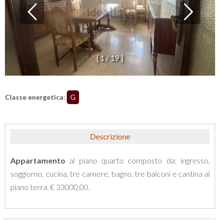
[
1
/
1
9
]
Classe energetica
:
G
Descrizione
Appartamento
al piano quarto composto da: ingresso,
soggiorno, cucina, tre camere, bagno, tre balconi e cantina al
piano terra. € 33000,00.