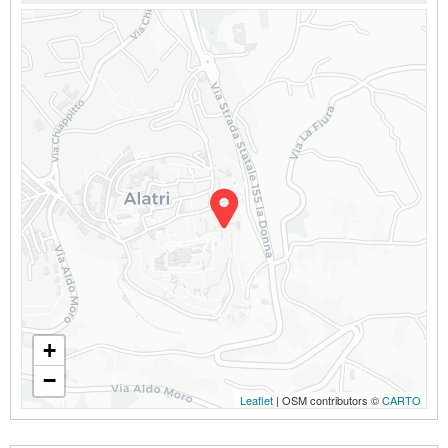
+
−
Leaflet
| OSM contributors ©
CARTO