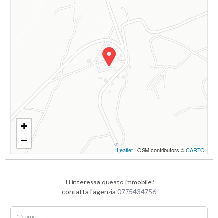
+
−
Leaflet
| OSM contributors ©
CARTO
Ti interessa questo immobile?
contatta l'agenzia
0775434756
* Nome